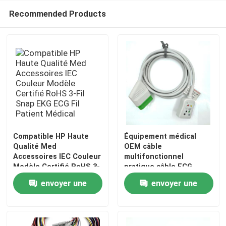
Recommended Products
Compatible HP Haute
Équipement médical
Qualité Med
OEM câble
Accessoires IEC Couleur
multifonctionnel
Modèle Certifié RoHS 3-
pratique câble ECG
Fil Snap EKG ECG Fil
compatible Nihon
envoyer une
envoyer une
Patient Médical
Kohden
demande
demande