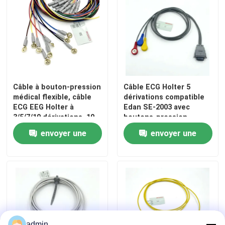
Câble à bouton-pression
Câble ECG Holter 5
médical flexible, câble
dérivations compatible
ECG EEG Holter à
Edan SE-2003 avec
3/5/7/10 dérivations, 10
boutons-pression,
dérivations
utilisé pour
envoyer une
envoyer une
adultes/pédiatrie
demande
demande
admin