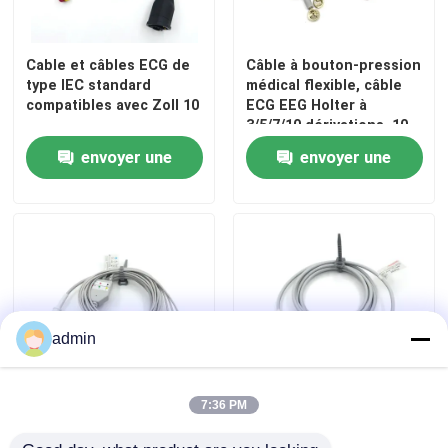
Cable et câbles ECG de
Câble à bouton-pression
type IEC standard
médical flexible, câble
compatibles avec Zoll 10
ECG EEG Holter à
3/5/7/10 dérivations, 10
dérivations
envoyer une
envoyer une
demande
demande
admin
7:36 PM
Cable
Câble de dérivation ECG
électrocardiogramme
Spacelabs compatible