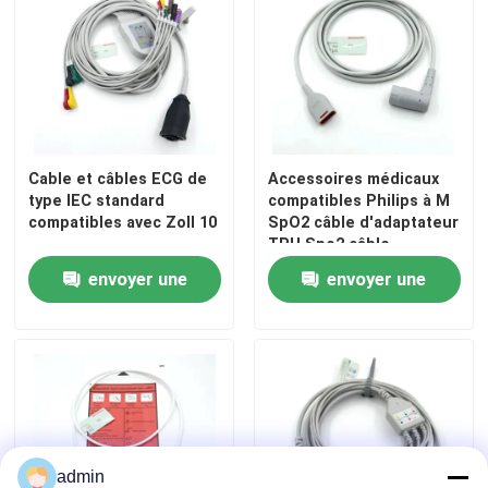
Cable et câbles ECG de
Accessoires médicaux
type IEC standard
compatibles Philips à M
compatibles avec Zoll 10
SpO2 câble d'adaptateur
TPU Spo2 câble
d'extension
envoyer une
envoyer une
demande
demande
Aperçu
Produits
admin
A propos de nous