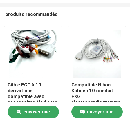
produits recommandés
Câble ECG à 10
Compatible Nihon
dérivations
Kohden 10 conduit
Aperçu
compatible avec
EKG
accessoires Med avec
électrocardiogramme
extrémité de
électrocardiogramme
Produits
envoyer une
envoyer une
préhension
médical câble 4.0
Consommables
Banane AHA pour l'
demande
demande
médicaux en latex
accessoire de
A propos de nous