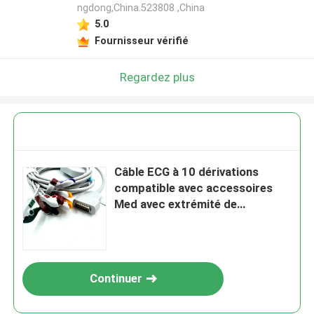
ngdong,China.523808 ,China
5.0
Fournisseur vérifié
Regardez plus
Câble ECG à 10 dérivations
compatible avec accessoires
Med avec extrémité de
préhension Consommables
médicaux en latex TPU de
qualité médicale Certifié RoHS
Continuer