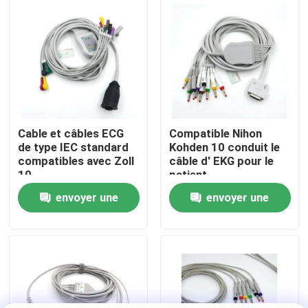
TPU de qualité
moniteur de patient
médicale Certifié
RoHS
Visite d'usine
Contrôle de la qualité
Contact
Cable et câbles ECG
Compatible Nihon
de type IEC standard
Kohden 10 conduit le
compatibles avec Zoll
câble d' EKG pour le
Demande de soumission
10
patient
envoyer une
envoyer une
Le câble de capteur Spo2
demande
demande
Capteur SPO2 jetable
Capteur spO2 réutilisable