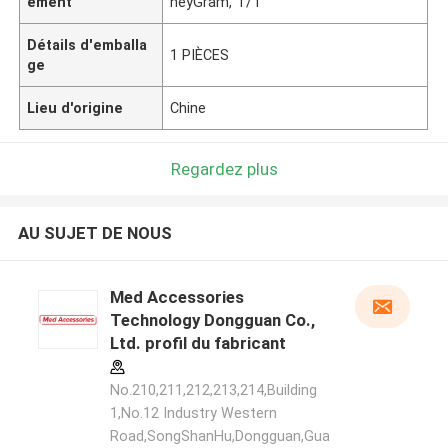
ement
neyGram, T/T
Détails d'emballa
1 PIÈCES
ge
Lieu d'origine
Chine
Regardez plus
AU SUJET DE NOUS
Med Accessories
Technology Dongguan Co.,
Ltd. profil du fabricant
No.210,211,212,213,214,Building
1,No.12 Industry Western
Road,SongShanHu,Dongguan,Gua