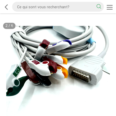
2
/
6